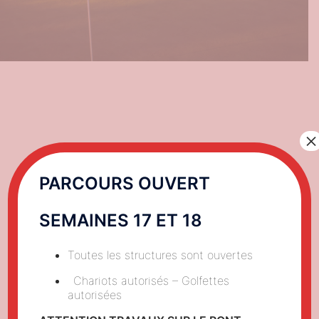
×
PARCOURS OUVERT
Catégorie :
Actualités
SEMAINES 17 ET 18
Nouvel Etalonnage
Toutes les structures sont ouvertes
Chariots autorisés – Golfettes
autorisées
Nouvel étalonnage avec un gain de d’une moyenne
de 2 points sur le SSS et 10 points sur le Slope.