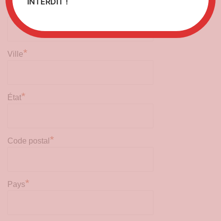
INTERDIT !
Complément d’adresse
*
Ville
*
État
*
Code postal
*
Pays