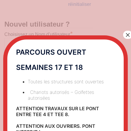
réinitialiser
Nouvel utilisateur ?
×
*
Choisissez un Nom d’utilisateur
PARCOURS OUVERT
*
Prénom
SEMAINES 17 ET 18
Toutes les structures sont ouvertes
*
Nom
Chariots autorisés – Golfettes
autorisées
ATTENTION TRAVAUX SUR LE PONT
*
Adresse 1
ENTRE TEE 4 ET TEE 8.
ATTENTION AUX OUVRIERS. PONT